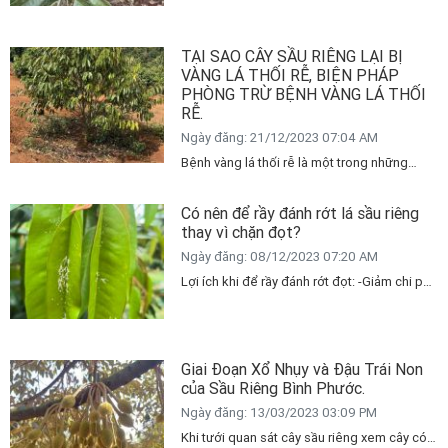
riêng và nhiều loại cây trồng khác. Bệnh gây
hại trên thân, cành, lá và đôi khi cả trái của
TẠI SAO CÂY SẦU RIÊNG LẠI BỊ
cây sầu riêng, làm giảm khả năng quang
VÀNG LÁ THỐI RỄ, BIỆN PHÁP
hợp, sinh trưởng và năng suất của cây.
PHÒNG TRỪ BỆNH VÀNG LÁ THỐI
RỄ.
Ngày đăng: 21/12/2023 07:04 AM
Bệnh vàng lá thối rễ là một trong những
bệnh hại nghiêm trọng ảnh hưởng đến sự
phát triển và năng suất của cây sầu riêng.
Có nên để rầy đánh rớt lá sầu riêng
Bệnh do các loại nấm Fusarium, Pythium,
thay vì chặn đọt?
Phytophthora gây ra, thường xảy ra ở các
Ngày đăng: 08/12/2023 07:20 AM
vườn sầu riêng mới trồng hoặc đã cho trái
Lợi ích khi để rầy đánh rớt đọt: -Giảm chi phí
nhiều năm.
chặn đọt -Giảm công phun thuốc chặn và rầy
-Tiết kiệm thời gian
Giai Đoạn Xổ Nhụy và Đậu Trái Non
của Sầu Riêng Bình Phước.
Ngày đăng: 13/03/2023 03:09 PM
Khi tưới quan sát cây sầu riêng xem cây có