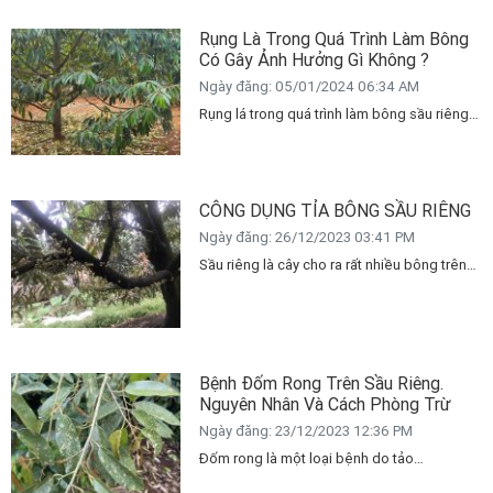
sầu riêng gây thiệt hại nặng nề. Bà con cũng
Rụng Là Trong Quá Trình Làm Bông
đã tìm mọi cách, mọi biện pháp, thử đủ loại
Có Gây Ảnh Hưởng Gì Không ?
thuốc mà vẫn không tiêu diệt được.
Ngày đăng: 05/01/2024 06:34 AM
Rụng lá trong quá trình làm bông sầu riêng
có ảnh hưởng sau: Giảm khả năng ra hoa:
Khi cây sầu riêng bị rụng lá nhiều, sẽ dẫn
đến tình trạng thiếu hụt dinh dưỡng, quang
CÔNG DỤNG TỈA BÔNG SẦU RIÊNG
hợp kém, ảnh hưởng đến quá trình hình
thành mầm hoa. Mầm hoa sẽ phát triển
Ngày đăng: 26/12/2023 03:41 PM
kém, thậm chí bị rụng, dẫn đến giảm khả
Sầu riêng là cây cho ra rất nhiều bông trên
năng ra hoa của cây.
cây, một chùm hoa chứa tới 50-100 bông
số lượng rất lớn trên cây vì vậy việc tỉa bông
rất quan trọng.
Bệnh Đốm Rong Trên Sầu Riêng.
Nguyên Nhân Và Cách Phòng Trừ
Ngày đăng: 23/12/2023 12:36 PM
Đốm rong là một loại bệnh do tảo
Cephaleuros virescens gây ra trên cây sầu