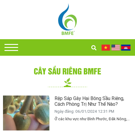
CÂY SẦU RIÊNG BMFE
Rệp Sáp Gây Hại Bông Sầu Riêng,
Cách Phòng Trị Như Thế Nào?
Ngày đăng: 06/01/2024 12:31 PM
Ở các khu vực như Bình Phước, Đăk Nông,
Đăk Lăk,... Rệp sáp xuất hiện và gây hại ở
diện rộng, đặc biệt là trên cây cà phê, cây