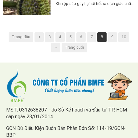
Khi rệp sáp gây hại sẽ tiết ra dịch giàu chất
dinh dưỡng, đồng thời là môi trường thuận
lợi để nấm bồ hóng phát triển. Khi quan sát
ta sẽ dễ dàng thấy một lớp muội đen đó là
nấm bồ hóng.
Trang đầu
<
3
4
5
6
7
8
9
10
>
Trang cuối
MST: 0312638207 - do Sở Kế hoạch và Đầu tư TP. HCM
cấp ngày 23/01/2014
GCN Đủ Điều Kiện Buôn Bán Phân Bón Số: 114-19/GCN-
BBP