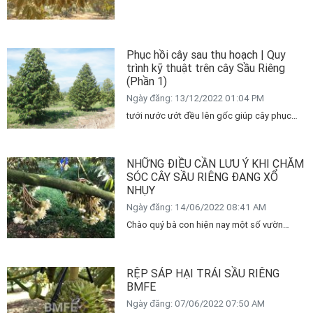
đi đọt hay không??? Nếu cây có đi đọt Bà
con nên tiến hành chặn đọt ngay, vì khi cây
đi đọt lượng dinh dưỡng sẽ tập trung nuôi
Phục hồi cây sau thu hoạch | Quy
cơi đọt mới, dẫn đến tình trạng lượng dinh
trình kỹ thuật trên cây Sầu Riêng
dưỡng cung cấp cho trái kém (thiếu) và gây
(Phần 1)
ra hiện tượng rụng trái.
Ngày đăng: 13/12/2022 01:04 PM
tưới nước ướt đều lên gốc giúp cây phục
hồi rễ nhanh, đâm chồi tạo tán. Sau 7 ngày
tưới 100gram Kích phát tố 999/gốc,
hay 100-200gram Đạm Organic/gốc
NHỮNG ĐIỀU CẦN LƯU Ý KHI CHĂM
SÓC CÂY SẦU RIÊNG ĐANG XỔ
NHỤY
Ngày đăng: 14/06/2022 08:41 AM
Chào quý bà con hiện nay một số vườn
đang bước vào giai đoạn bông. Để hiểu và
chăm sóc tốt hơn nhất là giai đoạn cây đang
xổ nhị quan trọng này bà con cần lưu ý:
RỆP SÁP HẠI TRÁI SẦU RIÊNG
BMFE
Ngày đăng: 07/06/2022 07:50 AM