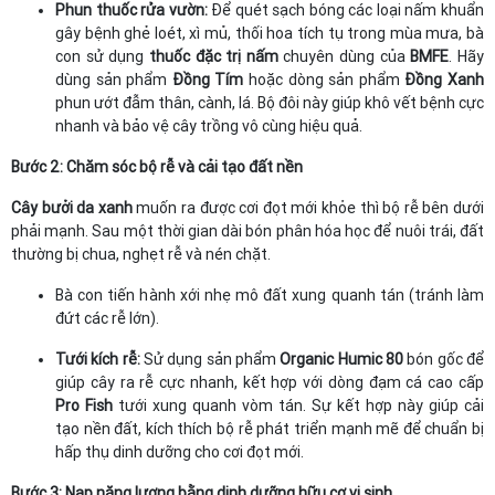
Phun thuốc rửa vườn:
Để quét sạch bóng các loại nấm khuẩn
gây bệnh ghẻ loét, xì mủ, thối hoa tích tụ trong mùa mưa, bà
con sử dụng
thuốc đặc trị nấm
chuyên dùng của
BMFE
. Hãy
dùng sản phẩm
Đồng Tím
hoặc dòng sản phẩm
Đồng Xanh
phun ướt đẫm thân, cành, lá. Bộ đôi này giúp khô vết bệnh cực
nhanh và bảo vệ cây trồng vô cùng hiệu quả.
Bước 2: Chăm sóc bộ rễ và cải tạo đất nền
Cây bưởi da xanh
muốn ra được cơi đọt mới khỏe thì bộ rễ bên dưới
phải mạnh. Sau một thời gian dài bón phân hóa học để nuôi trái, đất
thường bị chua, nghẹt rễ và nén chặt.
Bà con tiến hành xới nhẹ mô đất xung quanh tán (tránh làm
đứt các rễ lớn).
Tưới kích rễ:
Sử dụng sản phẩm
Organic Humic 80
bón gốc để
giúp cây ra rễ cực nhanh, kết hợp với dòng đạm cá cao cấp
Pro Fish
tưới xung quanh vòm tán. Sự kết hợp này giúp cải
tạo nền đất, kích thích bộ rễ phát triển mạnh mẽ để chuẩn bị
hấp thụ dinh dưỡng cho cơi đọt mới.
Bước 3: Nạp năng lượng bằng dinh dưỡng hữu cơ vi sinh