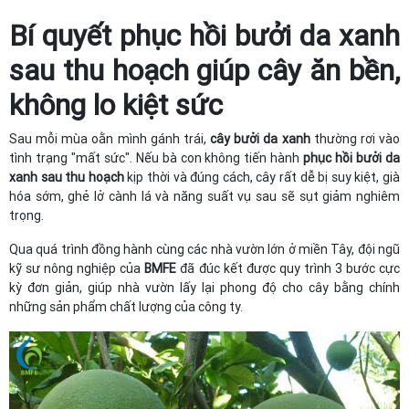
Bí quyết phục hồi bưởi da xanh
sau thu hoạch giúp cây ăn bền,
không lo kiệt sức
Sau mỗi mùa oằn mình gánh trái,
cây bưởi da xanh
thường rơi vào
tình trạng "mất sức". Nếu bà con không tiến hành
phục hồi bưởi da
xanh sau thu hoạch
kịp thời và đúng cách, cây rất dễ bị suy kiệt, già
hóa sớm, ghẻ lở cành lá và năng suất vụ sau sẽ sụt giảm nghiêm
trọng.
Qua quá trình đồng hành cùng các nhà vườn lớn ở miền Tây, đội ngũ
kỹ sư nông nghiệp của
BMFE
đã đúc kết được quy trình 3 bước cực
kỳ đơn giản, giúp nhà vườn lấy lại phong độ cho cây bằng chính
những sản phẩm chất lượng của công ty.