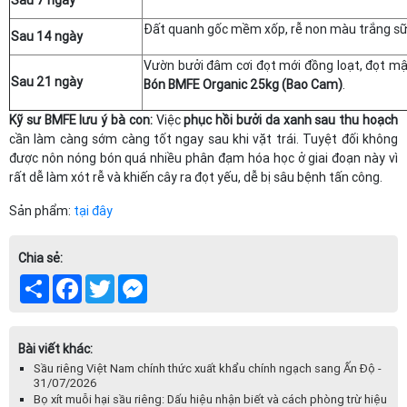
Sau 7 ngày
Đất quanh gốc mềm xốp, rễ non màu trắng sữ
Sau 14 ngày
Vườn bưởi đâm cơi đọt mới đồng loạt, đọt m
Sau 21 ngày
Bón BMFE Organic 25kg (Bao Cam)
.
Kỹ sư BMFE lưu ý bà con:
Việc
phục hồi bưởi da xanh sau thu hoạch
cần làm càng sớm càng tốt ngay sau khi vặt trái. Tuyệt đối không
được nôn nóng bón quá nhiều phân đạm hóa học ở giai đoạn này vì
rất dễ làm xót rễ và khiến cây ra đọt yếu, dễ bị sâu bệnh tấn công.
Sản phẩm:
tại đây
Chia sẻ:
Share
Facebook
Twitter
Messenger
Bài viết khác:
Sầu riêng Việt Nam chính thức xuất khẩu chính ngạch sang Ấn Độ -
31/07/2026
Bọ xít muỗi hại sầu riêng: Dấu hiệu nhận biết và cách phòng trừ hiệu