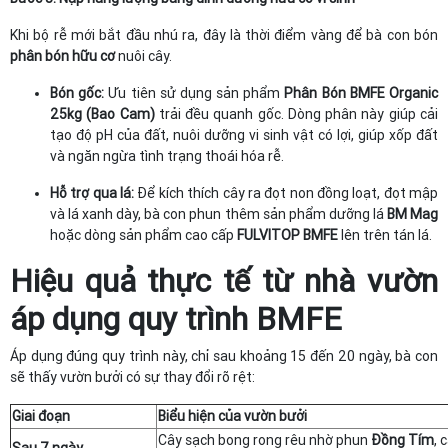
Khi bộ rễ mới bắt đầu nhú ra, đây là thời điểm vàng để bà con bón
phân bón hữu cơ
nuôi cây.
Bón gốc:
Ưu tiên sử dụng sản phẩm
Phân Bón BMFE Organic
25kg (Bao Cam)
trải đều quanh gốc. Dòng phân này giúp cải
tạo độ pH của đất, nuôi dưỡng vi sinh vật có lợi, giúp xốp đất
và ngăn ngừa tình trạng thoái hóa rễ.
Hỗ trợ qua lá:
Để kích thích cây ra đọt non đồng loạt, đọt mập
và lá xanh dày, bà con phun thêm sản phẩm dưỡng lá
BM Mag
hoặc dòng sản phẩm cao cấp
FULVITOP BMFE
lên trên tán lá.
Hiệu quả thực tế từ nhà vườn
áp dụng quy trình BMFE
Áp dụng đúng quy trình này, chỉ sau khoảng 15 đến 20 ngày, bà con
sẽ thấy vườn bưởi có sự thay đổi rõ rệt:
Giai đoạn
Biểu hiện của vườn bưởi
Cây sạch bong rong rêu nhờ phun
Đồng Tím
, 