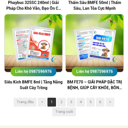
Phaybuc 325SC 240ml | Giải
Thấm Sâu BMFE 50ml | Thấm
Pháp Cho Khô Vằn, Đạo Ôn Cổ
Sâu, Lan Tỏa Cực Mạnh
Bông
Liên hệ 0987596976
Liên hệ 0987596976
Siêu Kích BMFE 8ml | Tăng Năng
BM FE70 – GIẢI PHÁP ĐẶC TRỊ
Suất Cây Trồng
BỆNH, GIÚP CÂY KHỎE, BÔNG
TRÁI PHÁT TRIỂN TOÀN DIỆN
Trang đầu
<
1
2
3
4
5
6
>
Trang cuối