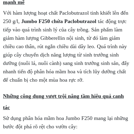
mạnh mẽ
Với hàm lượng hoạt chất Paclobutrazol tinh khiết lên đến
250 g/l,
Jumbo F250 chứa Paclobutrazol
tác động trực
tiếp vào quá trình sinh lý của cây trồng. Sản phẩm làm
giảm hàm lượng Gibberellin nội sinh, từ đó làm giảm
chiều cao thân, rút ngắn chiều dài dây leo. Quá trình này
giúp cây chuyển dịch năng lượng từ sinh trưởng sinh
dưỡng (nuôi lá, nuôi cành) sang sinh trưởng sinh sản, đẩy
nhanh tiến độ phân hóa mầm hoa và tích lũy dưỡng chất
để chuẩn bị cho một mùa hoa rực rỡ.
Những công dụng vượt trội nâng tầm hiệu quả canh
tác
Sử dụng phân hóa mầm hoa Jumbo F250 mang lại những
bước đột phá rõ rệt cho vườn cây: