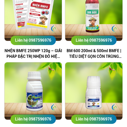
Liên hệ 0987596976
Liên hệ 0987596976
NHỆN BMFE 250WP 120g – GIẢI
BM 600 200ml & 500ml BMFE |
PHÁP ĐẶC TRỊ NHỆN ĐỎ HIỆU
TIÊU DIỆT GỌN CÔN TRÙNG
QUẢ
KHÁNG THUỐC
Liên hệ 0987596976
Liên hệ 0987596976