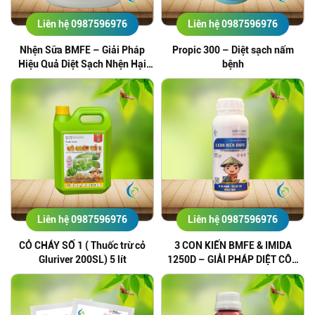
Liên hệ 0987596976
Liên hệ 0987596976
Nhện Sữa BMFE – Giải Pháp
Propic 300 – Diệt sạch nấm
Hiệu Quả Diệt Sạch Nhện Hại
bệnh
Cây Trồng
Liên hệ 0987596976
Liên hệ 0987596976
CỎ CHÁY SỐ 1 ( Thuốc trừ cỏ
3 CON KIẾN BMFE & IMIDA
Gluriver 200SL) 5 lít
1250D – GIẢI PHÁP DIỆT CÔN
TRÙNG HIỆU QUẢ, AN TOÀN
CHO MÔI TRƯỜNG