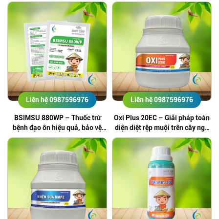
Liên hệ 0987596976
Liên hệ 0987596976
BSIMSU 880WP – Thuốc trừ
Oxi Plus 20EC – Giải pháp toàn
bệnh đạo ôn hiệu quả, bảo vệ
diện diệt rệp muội trên cây ngô
cây trồng bền vững
và sâu hại phổ biến