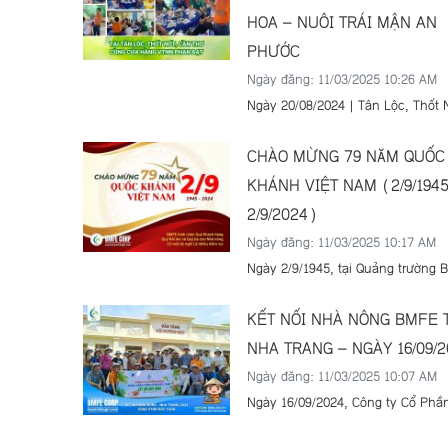
HOA – NUÔI TRÁI MẬN AN
PHƯỚC
Ngày đăng: 11/03/2025 10:26 AM
Ngày 20/08/2024 | Tân Lộc, Thốt Nốt,
Cần Thơ Nâng cao kỹ thuật canh tác –
Gia tăng hiệu quả sản xuất! Hôm 
CHÀO MỪNG 79 NĂM QUỐC
BMFE đã phối hợp cùng Cửa hàn
KHÁNH VIỆT NAM (2/9/1945
Phan Đạt tổ chức buổi họp nhóm
2/9/2024)
nông, tập trung chia sẻ các giải 
dinh dưỡng và kỹ thuật xử lý ra h
Ngày đăng: 11/03/2025 10:17 AM
trái cho cây mận An Phước.
Ngày 2/9/1945, tại Quảng trường B
Hà Nội, Chủ tịch Hồ Chí Minh đã 
Tuyên ngôn Độc lập, chính thức k
KẾT NỐI NHÀ NÔNG BMFE 
sinh nước Việt Nam Dân chủ Cộn
NHA TRANG – NGÀY 16/09/2
nay là Cộng hòa Xã hội Chủ nghĩa
Ngày đăng: 11/03/2025 10:07 AM
Nam. Đây là một dấu mốc lịch sử
trọng, đánh dấu bước ngoặt vĩ đại
Ngày 16/09/2024, Công ty Cổ Ph
hành trình dựng nước và giữ nướ
phối hợp cùng Cửa hàng VTNN Đ
dân tộc Việt Nam.
tổ chức chương trình Kết Nối Nh