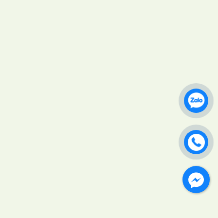
Giống lúa TNN91 ở Cần Thơ được
cấp bằng bảo hộ 20 năm
Kỹ thuật tỉa cành tạo tán giúp
tăng tỷ lệ đậu trái 30%
Hướng dẫn tự ủ phân hữu cơ vi
sinh tại nhà vườn đúng cách
Cách quản lý tuyến trùng hại rễ
bảo vệ đất trồng bền vững
Kỹ thuật kích hoa nghịch vụ cho
cây ăn trái trúng đậm giá cao
Bảng tra cứu thiếu hụt dinh dưỡng
ở cây trồng qua màu lá