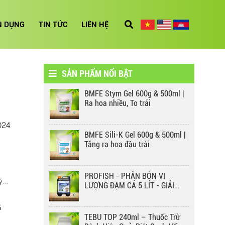
3 CON KIẾN BMFE & IMIDA
1250D – GIẢI PHÁP DIỆT CÔN
N DỤNG
TIN TỨC
LIÊN HỆ
TRÙNG HIỆU QUẢ, AN TOÀN
CHO MÔI TRƯỜNG
Kích rễ bung đọt BM 50ml
BMFE CHÚC MỪNG TẾT ĐOAN
NGỌ 2025 – GẮN KẾT TRUYỀN
SẢN PHẨM NỔI BẬT
THỐNG, LAN TỎA GIÁ TRỊ NÔNG
NGHIỆP
BMFE Stym Gel 600g & 500ml |
THẤM SÂU BMFE 50ML – GIẢI
Ra hoa nhiều, To trái
PHÁP THẤM SÂU, LAN TỎA CỰC
NHANH!
024
BMFE Sili-K Gel 600g & 500ml |
MG-ZN BMFE – GIẢI PHÁP CHO
Tăng ra hoa đậu trái
CÂY TRỒNG XANH KHỎE, NĂNG
SUẤT CAO!
PROFISH - PHÂN BÓN VI
ý
FUKADA 3SL – ÁO GIÁP BẢO VỆ
LƯỢNG ĐẠM CÁ 5 LÍT - GIẢI
CÂY TRỒNG KHỎI VI KHUẨN
PHÁP TỐI ƯU CHO CÂY TRỒNG
G
KHỎE MẠNH, NĂNG SUẤT CAO
 bà
TEBU TOP 240ml – Thuốc Trừ
BẢO VỆ CÂY TRỒNG TOÀN DIỆN