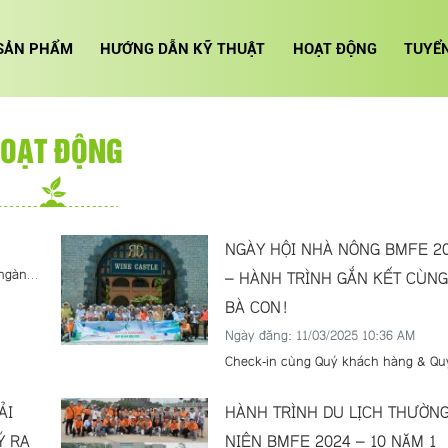
SẢN PHẨM
HƯỚNG DẪN KỸ THUẬT
HOẠT ĐỘNG
TUYỂ
OẠT ĐỘNG
NGÀY HỘI NHÀ NÔNG BMFE 2
 ngàn
– HÀNH TRÌNH GẮN KẾT CÙNG
BÀ CON!
ỏ lòng
Ngày đăng: 11/03/2025 10:36 AM
ĩ,
Check-in cùng Quý khách hàng & Qu
 cách
bà con tại Ngày Hội Nhà Nông BMFE
thân
2024! BMFE trân trọng và biết ơn sự
ho Tổ
ẢI
HÀNH TRÌNH DU LỊCH THƯỜN
đồng hành của Quý khách hàng, Quý
Ý RA
NIÊN BMFE 2024 – 10 NĂM 1