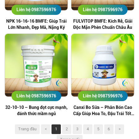
Liên hệ 0987596976
Liên hệ 0987596976
NPK 16-16-16 BMFE: Giúp Trái
FULVITOP BMFE: Kích Rễ, Giải
Lớn Nhanh, Đẹp Mã, Nặng Ký
Độc Mặn Phèn Chuẩn Châu Âu
Liên hệ 0987596976
Liên hệ 0987596976
32-10-10 – Bung đọt cực mạnh,
Canxi Bo Sữa – Phân Bón Cao
đánh thức mầm ngủ
Cấp Giúp Hoa To, Đậu Trái Tốt,
Chống Rụng Hoa Trái
Trang đầu
<
1
2
3
4
5
6
>