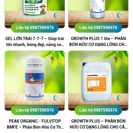
Liên hệ 0987596976
Liên hệ 0987596976
GEL LỚN TRÁI 7-7-7 – Giúp trái
GROWTH PLUS 1 lite – PHÂN
lớn nhanh, bóng đẹp, nâng cao
BÓN HỮU CƠ DẠNG LỎNG CHO
chất lượng nông sản
CÂY TĂNG TRƯỞNG TOÀN DIỆN
Liên hệ 0987596976
Liên hệ 0987596976
PEAK ORGANIC - FULVITOP
GROWTH PLUS – PHÂN BÓN
BMFE – Phân Bón Hữu Cơ Thế
HỮU CƠ DẠNG LỎNG CHO CÂY
Hệ Mới Chuẩn Châu Âu, Nhập
TĂNG TRƯỞNG TOÀN DIỆN