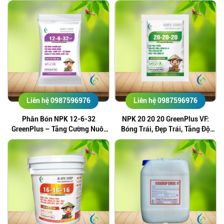
Khẩu Từ Thổ Nhĩ Kỳ
Liên hệ 0987596976
Liên hệ 0987596976
Phân Bón NPK 12-6-32
NPK 20 20 20 GreenPlus VF:
GreenPlus – Tăng Cường Nuôi
Bóng Trái, Đẹp Trái, Tăng Độ
Trái, Lên Màu Chuẩn, Nặng Ký
Ngọt
Năng Suất Cao