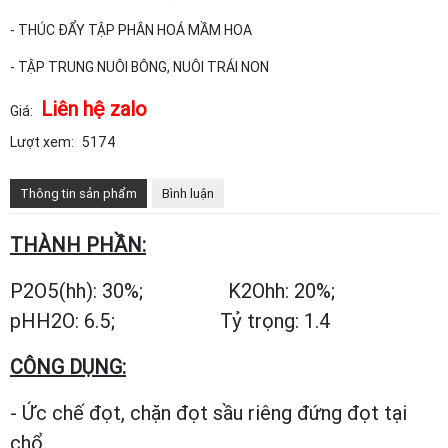
- THÚC ĐẨY TẬP PHÂN HOÁ MẦM HOA
- TẬP TRUNG NUÔI BÔNG, NUÔI TRÁI NON
Liên hệ zalo
Giá:
Lượt xem:
5174
Thông tin sản phẩm
Bình luận
THÀNH PHẦN:
P2O5(hh): 30%; K2Ohh: 20%;
pHH2O: 6.5; Tỷ trọng: 1.4
CÔNG DỤNG:
- Ức chế đọt, chặn đọt sầu riêng đứng đọt tại
chổ.