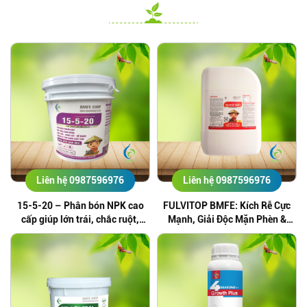
Liên hệ 0987596976
Liên hệ 0987596976
15-5-20 – Phân bón NPK cao
FULVITOP BMFE: Kích Rễ Cực
cấp giúp lớn trái, chắc ruột,
Mạnh, Giải Độc Mặn Phèn &
nặng ký và năng suất cao
Nuôi Trái Nhanh