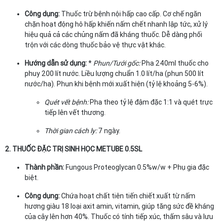
Công dụng:
Thuốc trừ bệnh nội hấp cao cấp. Cơ chế ngăn
chặn hoạt động hô hấp khiến nấm chết nhanh lập tức, xử lý
hiệu quả cả các chủng nấm đã kháng thuốc. Dễ dàng phối
trộn với các dòng thuốc bảo vệ thực vật khác.
Hướng dẫn sử dụng:
*
Phun/Tưới gốc:
Pha 240ml thuốc cho
phuy 200 lít nước. Liều lượng chuẩn 1.0 lít/ha (phun 500 lít
nước/ha). Phun khi bệnh mới xuất hiện (tỷ lệ khoảng 5-6%).
Quét vết bệnh:
Pha theo tỷ lệ đậm đặc 1:1 và quét trực
tiếp lên vết thương.
Thời gian cách ly:
7 ngày.
2. THUỐC ĐẶC TRỊ SINH HỌC METUBE 0.5SL
Thành phần:
Fungous Proteoglycan 0.5%w/w + Phụ gia đặc
biệt.
Công dụng:
Chứa hoạt chất tiên tiến chiết xuất từ nấm
hương giàu 18 loại axit amin, vitamin, giúp tăng sức đề kháng
của cây lên hơn 40%. Thuốc có tính tiếp xúc, thấm sâu và lưu