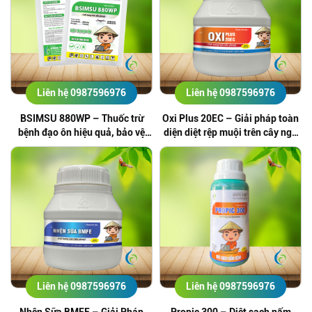
Liên hệ 0987596976
Liên hệ 0987596976
BSIMSU 880WP – Thuốc trừ
Oxi Plus 20EC – Giải pháp toàn
bệnh đạo ôn hiệu quả, bảo vệ
diện diệt rệp muội trên cây ngô
cây trồng bền vững
và sâu hại phổ biến
Liên hệ 0987596976
Liên hệ 0987596976
Nhện Sữa BMFE – Giải Pháp
Propic 300 – Diệt sạch nấm