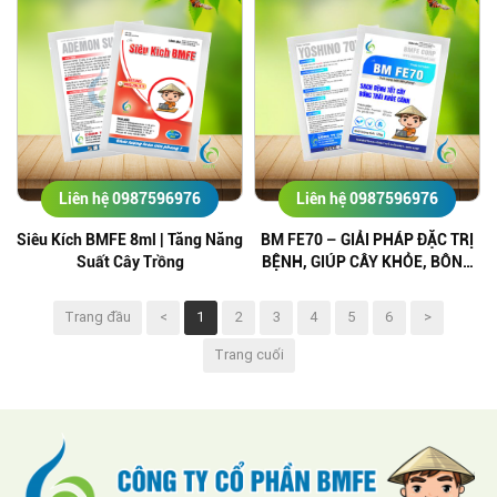
Liên hệ 0987596976
Liên hệ 0987596976
Siêu Kích BMFE 8ml | Tăng Năng
BM FE70 – GIẢI PHÁP ĐẶC TRỊ
Suất Cây Trồng
BỆNH, GIÚP CÂY KHỎE, BÔNG
TRÁI PHÁT TRIỂN TOÀN DIỆN
Trang đầu
<
1
2
3
4
5
6
>
Trang cuối