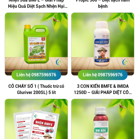
Hiệu Quả Diệt Sạch Nhện Hại
bệnh
Cây Trồng
Liên hệ 0987596976
Liên hệ 0987596976
CỎ CHÁY SỐ 1 ( Thuốc trừ cỏ
3 CON KIẾN BMFE & IMIDA
Gluriver 200SL) 5 lít
1250D – GIẢI PHÁP DIỆT CÔN
TRÙNG HIỆU QUẢ, AN TOÀN
CHO MÔI TRƯỜNG