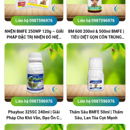
Liên hệ 0987596976
Liên hệ 0987596976
NHỆN BMFE 250WP 120g – GIẢI
BM 600 200ml & 500ml BMFE |
PHÁP ĐẶC TRỊ NHỆN ĐỎ HIỆU
TIÊU DIỆT GỌN CÔN TRÙNG
QUẢ
KHÁNG THUỐC
Liên hệ 0987596976
Liên hệ 0987596976
Phaybuc 325SC 240ml | Giải
Thấm Sâu BMFE 50ml | Thấm
Pháp Cho Khô Vằn, Đạo Ôn Cổ
Sâu, Lan Tỏa Cực Mạnh
Bông