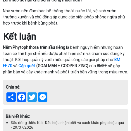
Làm sao để hạn chế bệnh trong mùa mưa?
Nhà vườn nên đảm bảo hệ thống thoát nước tốt, vệ sinh vườn
thường xuyên và chủ động áp dụng các biện pháp phòng ngừa phù
hợp trước khi bệnh bùng phát.
Kết luận
Nấm Phytophthora trên sầu riêng
là bệnh nguy hiểm nhưng hoàn
toàn có thể hạn chế nếu được phát hiện sớm và chăm sóc đúng kỹ
thuật. Kết hợp quản lý vườn hiệu quả cùng các giải pháp như
BM
FE70
và
Cặp quét
(GOALMAN + COOPER ZINC)
của
BMFE
sẽ góp
phần bảo vệ cây khỏe mạnh và phát triển bền vững trong mùa mưa.
Chia sẻ:
Share
Facebook
Twitter
Messenger
Bài viết khác:
Sầu riêng thiếu Kali: Dấu hiệu nhận biết và cách khắc phục hiệu quả
- 29/07/2026