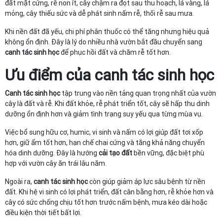
đất mặt cứng, rễ non ít, cây chậm ra đọt sau thu hoạch, lá vàng, lá
mỏng, cây thiếu sức và dễ phát sinh nấm rễ, thối rễ sau mưa.
Khi nền đất đã yếu, chi phí phân thuốc có thể tăng nhưng hiệu quả
không ổn định. Đây là lý do nhiều nhà vườn bắt đầu chuyển sang
canh tác sinh học
để phục hồi đất và chăm rễ tốt hơn.
Ưu điểm của
canh tác sinh học
Canh tác sinh học
tập trung vào nền tảng quan trọng nhất của vườn
cây là đất và rễ. Khi đất khỏe, rễ phát triển tốt, cây sẽ hấp thu dinh
dưỡng ổn định hơn và giảm tình trạng suy yếu qua từng mùa vụ.
Việc bổ sung hữu cơ, humic, vi sinh và nấm có lợi giúp đất tơi xốp
hơn, giữ ẩm tốt hơn, hạn chế chai cứng và tăng khả năng chuyển
hóa dinh dưỡng. Đây là hướng
cải tạo đất
bền vững, đặc biệt phù
hợp với vườn cây ăn trái lâu năm.
Ngoài ra,
canh tác sinh học
còn giúp giảm áp lực sâu bệnh từ nền
đất. Khi hệ vi sinh có lợi phát triển, đất cân bằng hơn, rễ khỏe hơn và
cây có sức chống chịu tốt hơn trước nấm bệnh, mưa kéo dài hoặc
điều kiện thời tiết bất lợi.