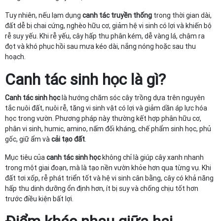
Tuy nhiên, nếu lạm dụng
canh tác truyền thống
trong thời gian dài,
đất dễ bị chai cứng, nghèo hữu cơ, giảm hệ vi sinh có lợi và khiến bộ
rễ suy yếu. Khi rễ yếu, cây hấp thu phân kém, dễ vàng lá, chậm ra
đọt và khó phục hồi sau mưa kéo dài, nắng nóng hoặc sau thu
hoạch.
Canh tác sinh học
là gì?
Canh tác sinh học
là hướng chăm sóc cây trồng dựa trên nguyên
tắc nuôi đất, nuôi rễ, tăng vi sinh vật có lợi và giảm dần áp lực hóa
học trong vườn. Phương pháp này thường kết hợp phân hữu cơ,
phân vi sinh, humic, amino, nấm đối kháng, chế phẩm sinh học, phủ
gốc, giữ ẩm và
cải tạo đất
.
Mục tiêu của
canh tác sinh học
không chỉ là giúp cây xanh nhanh
trong một giai đoạn, mà là tạo nền vườn khỏe hơn qua từng vụ. Khi
đất tơi xốp, rễ phát triển tốt và hệ vi sinh cân bằng, cây có khả năng
hấp thu dinh dưỡng ổn định hơn, ít bị suy và chống chịu tốt hơn
trước điều kiện bất lợi.