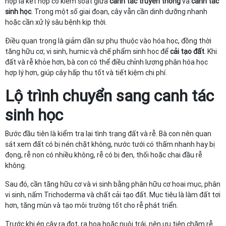
hợp là kết hợp có kiểm soát giữa
canh tác truyền thống
và
canh tác
sinh học
. Trong một số giai đoạn, cây vẫn cần dinh dưỡng nhanh
hoặc cần xử lý sâu bệnh kịp thời.
Điều quan trọng là giảm dần sự phụ thuộc vào hóa học, đồng thời
tăng hữu cơ, vi sinh, humic và chế phẩm sinh học để
cải tạo đất
. Khi
đất và rễ khỏe hơn, bà con có thể điều chỉnh lượng phân hóa học
hợp lý hơn, giúp cây hấp thu tốt và tiết kiệm chi phí.
Lộ trình chuyển sang
canh tác
sinh học
Bước đầu tiên là kiểm tra lại tình trạng đất và rễ. Bà con nên quan
sát xem đất có bị nén chặt không, nước tưới có thấm nhanh hay bị
đọng, rễ non có nhiều không, rễ có bị đen, thối hoặc chai đầu rễ
không.
Sau đó, cần tăng hữu cơ và vi sinh bằng phân hữu cơ hoai mục, phân
vi sinh, nấm Trichoderma và chất cải tạo đất. Mục tiêu là làm đất tơi
hơn, tăng mùn và tạo môi trường tốt cho rễ phát triển.
Trước khi ép cây ra đọt, ra hoa hoặc nuôi trái, nên ưu tiên chăm rễ.