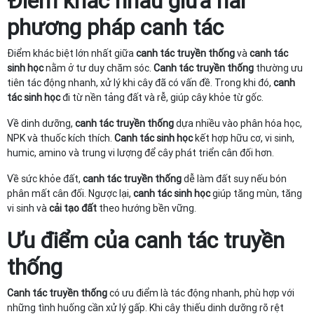
Điểm khác nhau giữa hai
phương pháp canh tác
Điểm khác biệt lớn nhất giữa
canh tác truyền thống
và
canh tác
sinh học
nằm ở tư duy chăm sóc.
Canh tác truyền thống
thường ưu
tiên tác động nhanh, xử lý khi cây đã có vấn đề. Trong khi đó,
canh
tác sinh học
đi từ nền tảng đất và rễ, giúp cây khỏe từ gốc.
Về dinh dưỡng,
canh tác truyền thống
dựa nhiều vào phân hóa học,
NPK và thuốc kích thích.
Canh tác sinh học
kết hợp hữu cơ, vi sinh,
humic, amino và trung vi lượng để cây phát triển cân đối hơn.
Về sức khỏe đất,
canh tác truyền thống
dễ làm đất suy nếu bón
phân mất cân đối. Ngược lại,
canh tác sinh học
giúp tăng mùn, tăng
vi sinh và
cải tạo đất
theo hướng bền vững.
Ưu điểm của
canh tác truyền
thống
Canh tác truyền thống
có ưu điểm là tác động nhanh, phù hợp với
những tình huống cần xử lý gấp. Khi cây thiếu dinh dưỡng rõ rệt