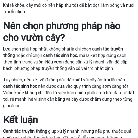
Khi rễ khỏe, cây mới có nền hấp thu tốt để bật đọt, làm bông và nuôi
trái ổn định.
Nên chọn phương pháp nào
cho vườn cây?
Lựa chọn phù hợp nhất không phải là chỉ chọn
canh tác truyền
thống
hoặc chỉ chọn
canh tác sinh học
, mà là kết hợp đúng cách
theo tình trạng vườn. Nếu vườn đang cần xử lý nhanh vấn đề cấp
bách, phương pháp truyền thống vẫn có vai trò nhất định.
Tuy nhiên, nếu xét về đường dài, đặc biệt với cây ăn trái lâu năm,
canh tác sinh học
nên được đưa vào quy trình càng sớm càng tốt.
Vườn khỏe không chỉ đến từ việc bón nhiều phân, mà bắt đầu từ đất
tơi, rễ mạnh, hệ vi sinh cân bằng và cây được chăm đúng theo từng
giai đoạn.
Kết luận
Canh tác truyền thống
giúp xử lý nhanh, nhưng nếu phụ thuộc quá
nhiều vào phân thuốc hóa học, đất và rễ dễ suy theo thời gian.