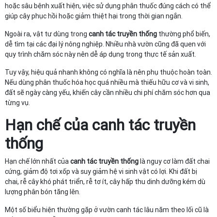
hoặc sâu bệnh xuất hiện, việc sử dụng phân thuốc đúng cách có thể
giúp cây phục hồi hoặc giảm thiệt hại trong thời gian ngắn.
Ngoài ra, vật tư dùng trong
canh tác truyền thống
thường phổ biến,
dễ tìm tại các đại lý nông nghiệp. Nhiều nhà vườn cũng đã quen với
quy trình chăm sóc này nên dễ áp dụng trong thực tế sản xuất.
Tuy vậy, hiệu quả nhanh không có nghĩa là nên phụ thuộc hoàn toàn.
Nếu dùng phân thuốc hóa học quá nhiều mà thiếu hữu cơ và vi sinh,
đất sẽ ngày càng yếu, khiến cây cần nhiều chi phí chăm sóc hơn qua
từng vụ.
Hạn chế của
canh tác truyền
thống
Hạn chế lớn nhất của
canh tác truyền thống
là nguy cơ làm đất chai
cứng, giảm độ tơi xốp và suy giảm hệ vi sinh vật có lợi. Khi đất bị
chai, rễ cây khó phát triển, rễ tơ ít, cây hấp thu dinh dưỡng kém dù
lượng phân bón tăng lên.
Một số biểu hiện thường gặp ở vườn canh tác lâu năm theo lối cũ là